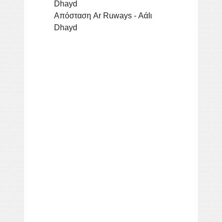
Dhayd
Απόσταση Ar Ruways - ΑάΙι
Dhayd