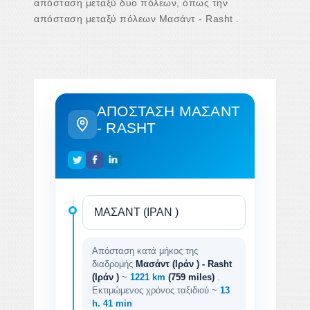
απόσταση μεταξύ δυο πόλεων, όπως την
απόσταση μεταξύ πόλεων Μασάντ - Rasht .
ΑΠΌΣΤΑΣΗ ΜΑΣΆΝΤ
- RASHT
Απόσταση κατά μήκος της
διαδρομής
Μασάντ (Ιράν ) - Rasht
(Ιράν )
~
1221 km
(759 miles)
.
Εκτιμώμενος χρόνος ταξιδιού ~
13
h. 41 min