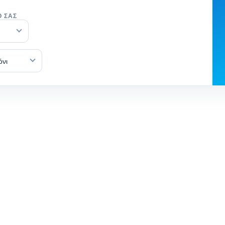
Ό ΣΑΣ
όνι