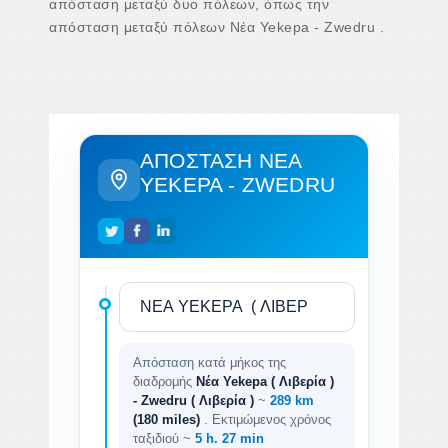
απόσταση μεταξύ δυο πόλεων, όπως την
απόσταση μεταξύ πόλεων Νέα Yekepa - Zwedru .
ΑΠΌΣΤΑΣΗ ΝΈΑ
YEKEPA - ZWEDRU
Απόσταση κατά μήκος της
διαδρομής
Νέα Yekepa ( Λιβερία )
- Zwedru ( Λιβερία )
~
289 km
(180 miles)
. Εκτιμώμενος χρόνος
ταξιδιού ~
5 h. 27 min