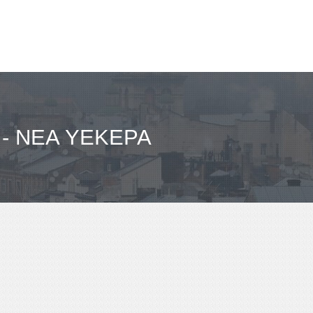
- ΝΈΑ YEKEPA