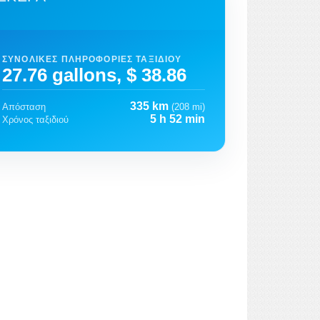
ΣΥΝΟΛΙΚΈΣ ΠΛΗΡΟΦΟΡΊΕΣ ΤΑΞΙΔΙΟΎ
27.76 gallons, $ 38.86
335 km
Απόσταση
(208 mi)
5 h 52 min
Χρόνος ταξιδιού