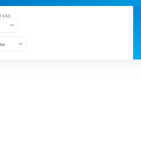
Ό ΣΑΣ
όνι