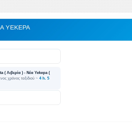
ΈΑ YEKEPA
ta ( Λιβερία ) - Νέα Yekepa (
ενος χρόνος ταξιδιού ~
4 h. 5