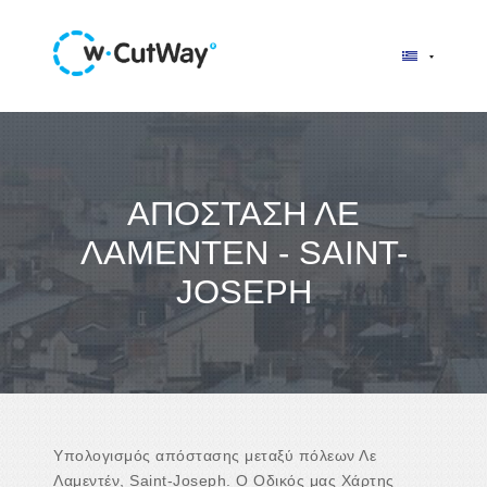
ΑΠΌΣΤΑΣΗ ΛΕ
ΛΑΜΕΝΤΈΝ - SAINT-
JOSEPH
Υπολογισμός απόστασης μεταξύ πόλεων Λε
Λαμεντέν, Saint-Joseph. Ο Οδικός μας Χάρτης