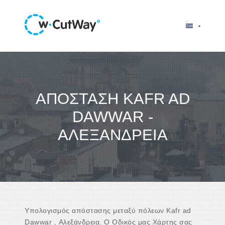
ΑΠΌΣΤΑΣΗ KAFR AD
DAWWAR -
ΑΛΕΞΆΝΔΡΕΙΑ
Υπολογισμός απόστασης μεταξύ πόλεων Kafr ad
Dawwar , Αλεξάνδρεια. Ο Οδικός μας Χάρτης σας