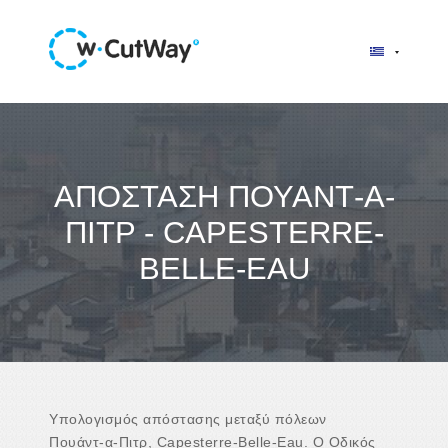
ΑΠΌΣΤΑΣΗ ΠΟΥΆΝΤ-Α-
ΠΙΤΡ - CAPESTERRE-
BELLE-EAU
Υπολογισμός απόστασης μεταξύ πόλεων
Πουάντ-α-Πιτρ, Capesterre-Belle-Eau. Ο Οδικός