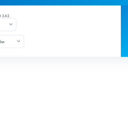
Ό ΣΑΣ
όνι