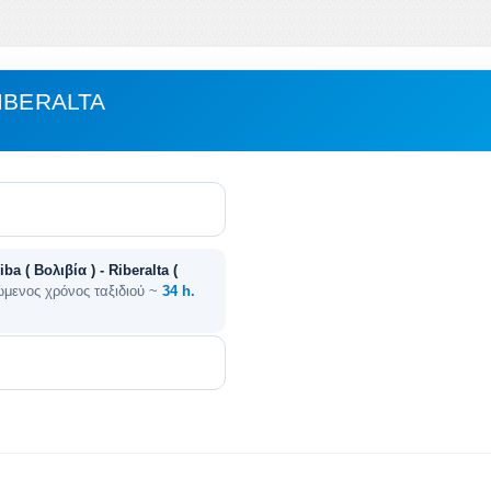
IBERALTA
ba ( Βολιβία ) - Riberalta (
ώμενος χρόνος ταξιδιού ~
34 h.