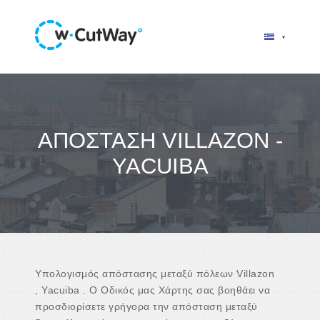
ΑΠΌΣΤΑΣΗ VILLAZON -
YACUIBA
Υπολογισμός απόστασης μεταξύ πόλεων Villazon
, Yacuiba . Ο Οδικός μας Χάρτης σας βοηθάει να
προσδιορίσετε γρήγορα την απόσταση μεταξύ