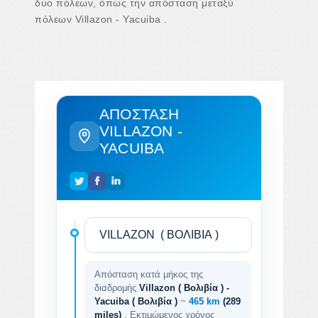
δυο πόλεων, όπως την απόσταση μεταξύ
πόλεων Villazon - Yacuiba .
ΑΠΌΣΤΑΣΗ
VILLAZON -
YACUIBA
Απόσταση κατά μήκος της
διαδρομής
Villazon ( Βολιβία ) -
Yacuiba ( Βολιβία )
~
465 km
(289
miles)
. Εκτιμώμενος χρόνος