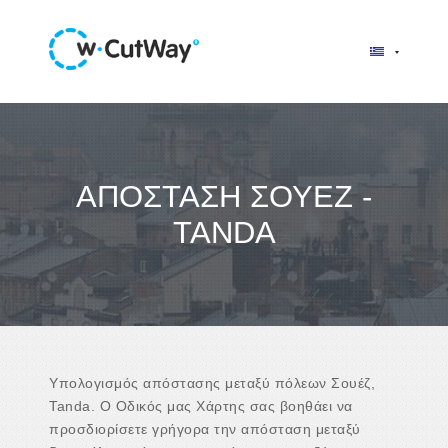
ΑΠΌΣΤΑΣΗ ΣΟΥΈΖ -
TANDA
Υπολογισμός απόστασης μεταξύ πόλεων Σουέζ,
Tanda. Ο Οδικός μας Χάρτης σας βοηθάει να
προσδιορίσετε γρήγορα την απόσταση μεταξύ