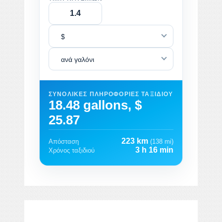
$
ανά γαλόνι
ΣΥΝΟΛΙΚΈΣ ΠΛΗΡΟΦΟΡΊΕΣ ΤΑΞΙΔΙΟΎ
18.48 gallons, $
25.87
223 km
Απόσταση
(138 mi)
3 h 16 min
Χρόνος ταξιδιού