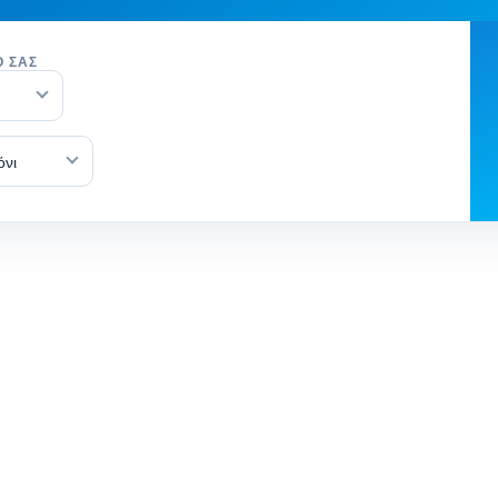
Ό ΣΑΣ
όνι