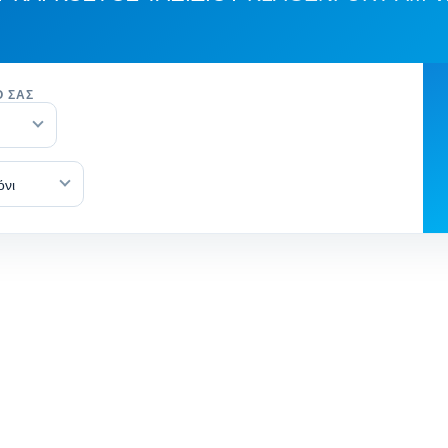
Ό ΣΑΣ
όνι