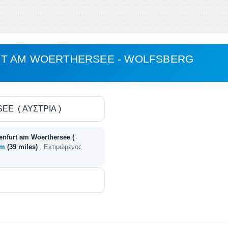
T AM WOERTHERSEE - WOLFSBERG
enfurt am Woerthersee (
km
(39 miles)
. Εκτιμώμενος